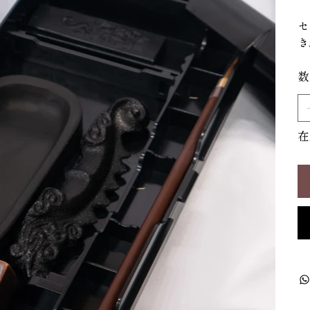
セ
き
数
在