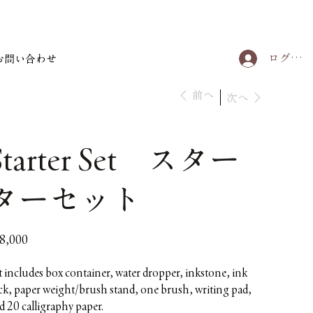
ログイン
お問い合わせ
前へ
次へ
Starter Set スター
ターセット
8,000
t includes box container, water dropper, inkstone, ink
ick, paper weight/brush stand, one brush, writing pad,
d 20 calligraphy paper.