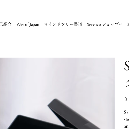
己紹介
Way of Japan
マインドフリー書道
Sevenco ショップ
価
￥
格
Se
st
an