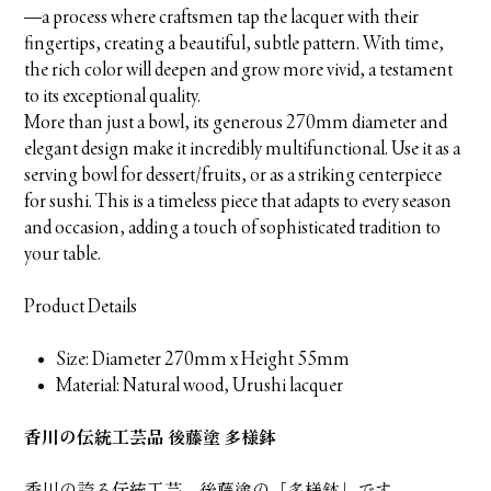
—a process where craftsmen tap the lacquer with their
fingertips, creating a beautiful, subtle pattern. With time,
the rich color will deepen and grow more vivid, a testament
to its exceptional quality.
More than just a bowl, its generous 270mm diameter and
elegant design make it incredibly multifunctional. Use it as a
serving bowl for dessert/fruits, or as a striking centerpiece
for sushi. This is a timeless piece that adapts to every season
and occasion, adding a touch of sophisticated tradition to
your table.
Product Details
Size: Diameter 270mm x Height 55mm
Material: Natural wood, Urushi lacquer
香川の伝統工芸品 後藤塗 多様鉢
香川の誇る伝統工芸、後藤塗の「多様鉢」です。