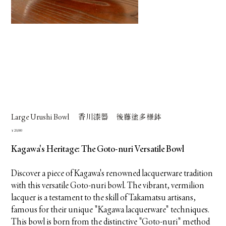
Large Urushi Bowl 香川漆器 後藤塗多様鉢
価
￥20,000
格
Kagawa's Heritage: The Goto-nuri Versatile Bowl
Discover a piece of Kagawa's renowned lacquerware tradition
with this versatile Goto-nuri bowl. The vibrant, vermilion
lacquer is a testament to the skill of Takamatsu artisans,
famous for their unique "Kagawa lacquerware" techniques.
This bowl is born from the distinctive "Goto-nuri" method