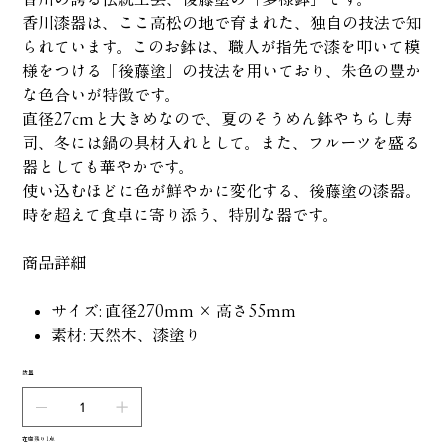
香川漆器は、ここ高松の地で育まれた、独自の技法で知
られています。このお鉢は、職人が指先で漆を叩いて模
様をつける「後藤塗」の技法を用いており、朱色の豊か
な色合いが特徴です。
直径27cmと大きめなので、夏のそうめん鉢やちらし寿
司、冬には鍋の具材入れとして。また、フルーツを盛る
器としても華やかです。
使い込むほどに色が鮮やかに変化する、後藤塗の漆器。
時を超えて食卓に寄り添う、特別な器です。
商品詳細
サイズ: 直径270mm × 高さ55mm
素材: 天然木、漆塗り
数量
在庫残り1点