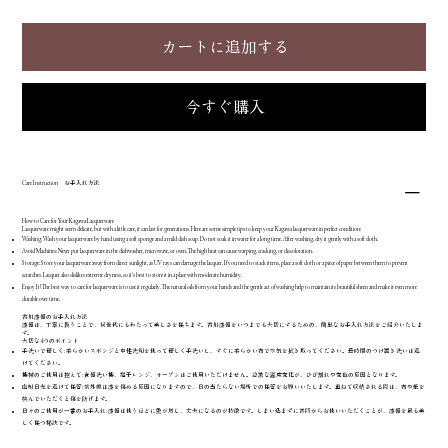
カートに追加する
今すぐ購入
Care Instruction お手入れ方法
How to Care for Your Kagawa Lacquerware
Lacquerware might seem delicate, but with a little care, it can last for generations. Here are some simple tips to keep your Kagawa lacquerware in perfect condition:
Washing: Wash your lacquerware by hand using a soft sponge and a mild dish soap. Do not soak it in water for a long time. After washing, dry it gently with a soft cloth.
Avoid Machines: Never put lacquerware in the dishwasher, microwave, or oven. The high heat can cause warping, cracking, or discoloration.
Storage: Store your lacquerware away from direct sunlight, as UV rays can damage the lacquer. If you need to stack items, place a soft cloth or a piece of paper between them to prevent
scratches. Lacquer also dislikes extreme dryness, so it's best to store it in a place with moderate humidity.
Enjoy It! The best way to care for lacquerware is to use it regularly. The natural oils from your hands and the gentle act of washing help to maintain its beautiful sheen and make it even more
durable over time.
香川漆器のお手入れ方法
漆器は、丁寧に扱うことで、何世代にもわたって美しさを保ちます。香川漆器をいつまでも大切にするための、簡単なお手入れ方法をご紹介いたしま
す。
大切な4つのポイント
手洗いで優しく: 柔らかいスポンジと中性洗剤を使って優しく手洗いし、すぐに柔らかい布で水気を拭き取ってください。長時間のつけ置き洗いは避
けてください。
機械のご使用は控えて: 食器洗い機、電子レンジ、オーブンはご使用いただけません。急激な温度変化が、ひび割れや変色の原因となります。
直射日光を避けて保管: 紫外線は漆を傷める原因になりますので、日の当たらない場所での保管をお願いいたします。重ねて収納される際は、布や紙を
挟んでいただくと傷を防げます。
日々のご使用が一番のお手入れ: 漆器は使うほどに艶が増し、丈夫になるのが特徴です。しまい込まずに普段からお使いいただくことが、漆器を最も美
しく保つ秘訣です。