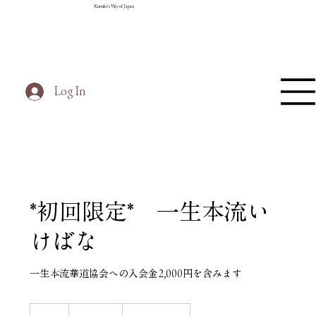
Kumiko's Way of Japan
Log In
*初回限定* 一生本流い
けばな
一生本流華道協会への入会金2,000円を含みます
5,200
Japanese