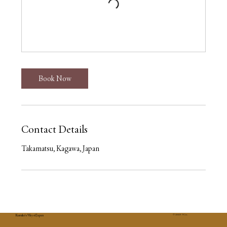
Book Now
Contact Details
Takamatsu, Kagawa, Japan
Kumiko's Way of Japan
© 2025 7Co.